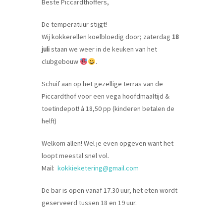
Beste Piccardthoffers,
De temperatuur stijgt!
Wij kokkerellen koelbloedig door; zaterdag
18
juli
staan we weer in de keuken van het
clubgebouw
.
Schuif aan op het gezellige terras van de
Piccardthof voor een vega hoofdmaaltijd &
toetindepot! à 18,50 pp (kinderen betalen de
helft)
Welkom allen! Wel je even opgeven want het
loopt meestal snel vol.
Mail:
kokkieketering@gmail.com
De bar is open vanaf 17.30 uur, het eten wordt
geserveerd tussen 18 en 19 uur.