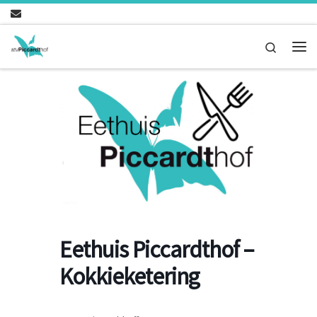
Ga naar inhoud
Search
Me
Eethuis Piccardthof –
Kokkieketering