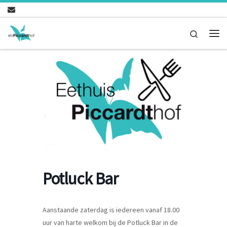
Ga naar inhoud
Search
Me
Potluck Bar
Aanstaande zaterdag is iedereen vanaf 18.00
uur van harte welkom bij de Potluck Bar in de