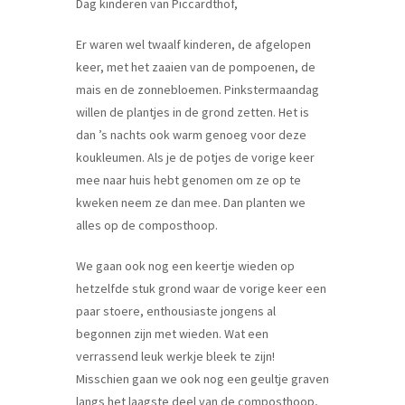
Dag kinderen van Piccardthof,
Er waren wel twaalf kinderen, de afgelopen
keer, met het zaaien van de pompoenen, de
mais en de zonnebloemen. Pinkstermaandag
willen de plantjes in de grond zetten. Het is
dan ’s nachts ook warm genoeg voor deze
koukleumen. Als je de potjes de vorige keer
mee naar huis hebt genomen om ze op te
kweken neem ze dan mee. Dan planten we
alles op de composthoop.
We gaan ook nog een keertje wieden op
hetzelfde stuk grond waar de vorige keer een
paar stoere, enthousiaste jongens al
begonnen zijn met wieden. Wat een
verrassend leuk werkje bleek te zijn!
Misschien gaan we ook nog een geultje graven
langs het laagste deel van de composthoop,